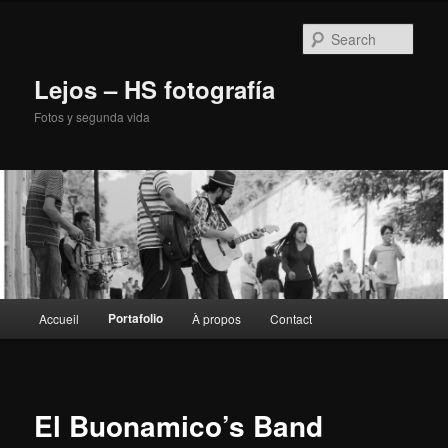
Sear
Lejos – HS fotografía
Fotos y segunda vida
Main
Portafolio
Accueil
À propos
Contact
Skip
menu
to
primary
El Buonamico’s Band