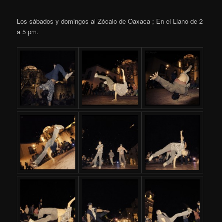
content
Los sábados y domingos al Zócalo de Oaxaca ; En el Llano de 2
a 5 pm.