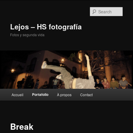
Sear
Lejos – HS fotografía
Fotos y segunda vida
Main
Portafolio
Accueil
À propos
Contact
Skip
menu
to
primary
Break